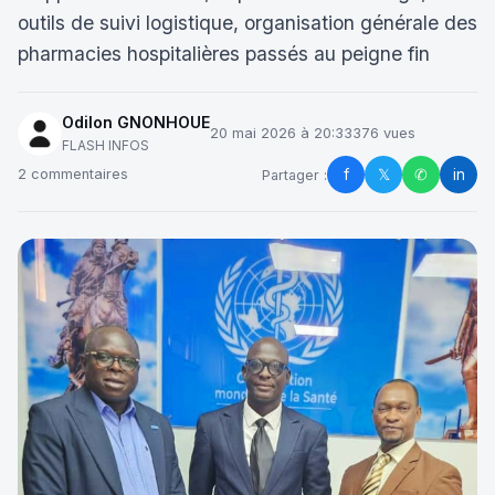
outils de suivi logistique, organisation générale des
pharmacies hospitalières passés au peigne fin
Odilon GNONHOUE
20 mai 2026 à 20:33
376 vues
FLASH INFOS
f
𝕏
✆
in
2 commentaires
Partager :