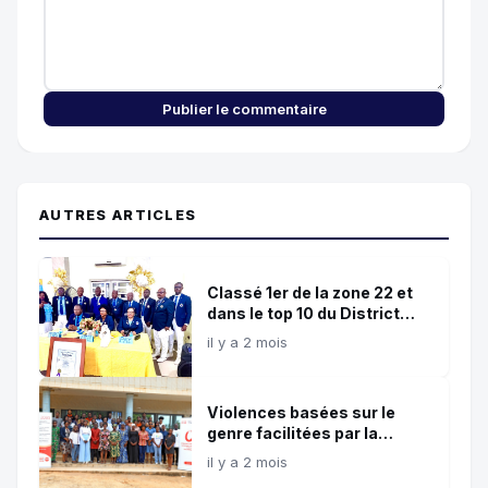
Publier le commentaire
AUTRES ARTICLES
Classé 1er de la zone 22 et
dans le top 10 du District
403A4: Le Lions club
il y a 2 mois
Cotonou Les Édifices
s\\\'impose comme un
acteur majeur du lionisme
Violences basées sur le
au Bénin
genre facilitées par la
technologie : Des jeunes
il y a 2 mois
formés à l'autodéfense