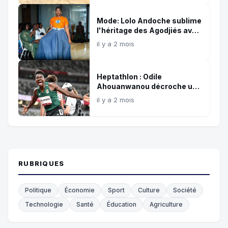
numérique
Mode: Lolo Andoche sublime
l'héritage des Agodjiés avec
la collection ''Agodjiés by
il y a 2 mois
Lolo''
Heptathlon : Odile
Ahouanwanou décroche un
quatrième or et bat le record
il y a 2 mois
africain
RUBRIQUES
Politique
Économie
Sport
Culture
Société
Technologie
Santé
Éducation
Agriculture