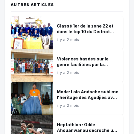
AUTRES ARTICLES
Classé 1er de la zone 22 et
dans le top 10 du District
403A4: Le Lions club
il y a 2 mois
Cotonou Les Édifices
s\\\'impose comme un
acteur majeur du lionisme
Violences basées sur le
au Bénin
genre facilitées par la
technologie : Des jeunes
il y a 2 mois
formés à l'autodéfense
numérique
Mode: Lolo Andoche sublime
l'héritage des Agodjiés avec
la collection ''Agodjiés by
il y a 2 mois
Lolo''
Heptathlon : Odile
Ahouanwanou décroche un