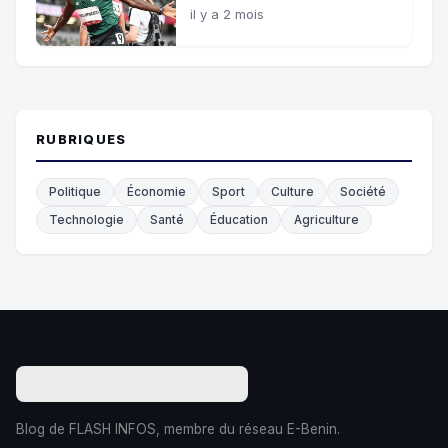
quatrième or et bat le record
il y a 2 mois
africain
RUBRIQUES
Politique
Économie
Sport
Culture
Société
Technologie
Santé
Éducation
Agriculture
Blog de FLASH INFOS, membre du réseau E-Benin.