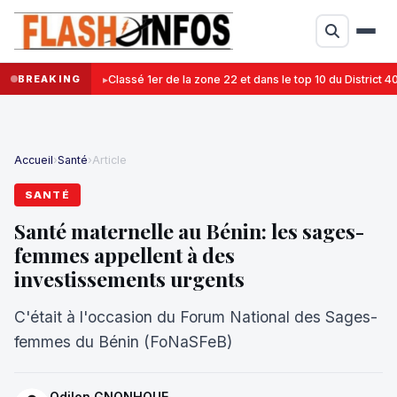
BREAKING
Classé 1er de la zone 22 et dans le top 10 du District
Accueil
›
Santé
›
Article
SANTÉ
Santé maternelle au Bénin: les sages-
femmes appellent à des
investissements urgents
C'était à l'occasion du Forum National des Sages-
femmes du Bénin (FoNaSFeB)
Odilon GNONHOUE