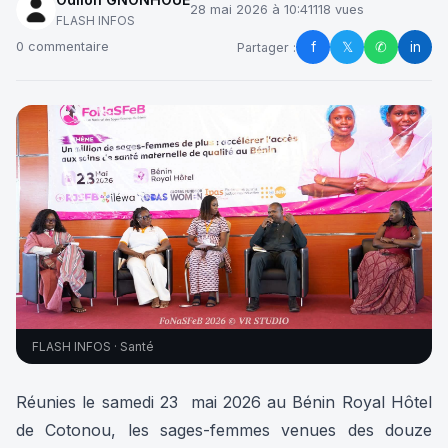
28 mai 2026 à 10:41
118 vues
FLASH INFOS
f
𝕏
✆
in
0 commentaire
Partager :
FLASH INFOS · Santé
Réunies le samedi 23 mai 2026 au Bénin Royal Hôtel
de Cotonou, les sages-femmes venues des douze